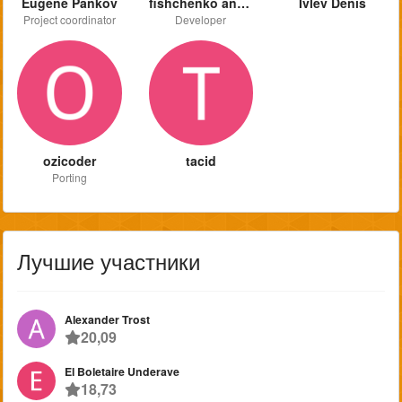
Eugene Pankov
fishchenko andrey
Ivlev Denis
Project coordinator
Developer
ozicoder
tacid
Porting
Лучшие участники
Alexander Trost
20,09
El Boletaire Underave
18,73