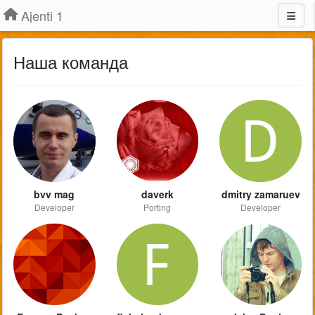
Ajenti 1
Наша команда
bvv mag
daverk
dmitry zamaruev
Developer
Porting
Developer