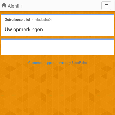
Ajenti 1
Gebruikersprofiel
vladusha94
Uw opmerkingen
Customer support service
by UserEcho