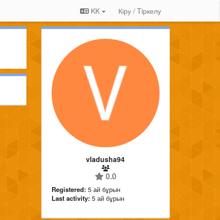
KK
Кіру / Tiркелу
vladusha94
0.0
Registered:
5 ай бұрын
Last activity:
5 ай бұрын