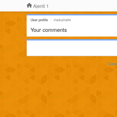
Ajenti 1
User profile
vladusha94
Your comments
Custo