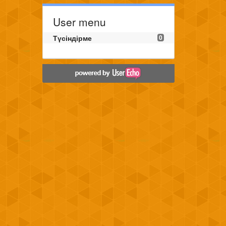
User menu
Түсіндірме
0