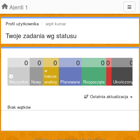
Ajenti 1
Profil użytkownika
arpit kumar
Twoje zadania wg statusu
0
0
0
0
0
0
0
w
trakcie
Wszystkie
Nowy
analizy
Planowane
Rozpoczęte
Ukończony
O
Ostatnia aktualizacja
Brak wątków
Customer support service
by UserEcho