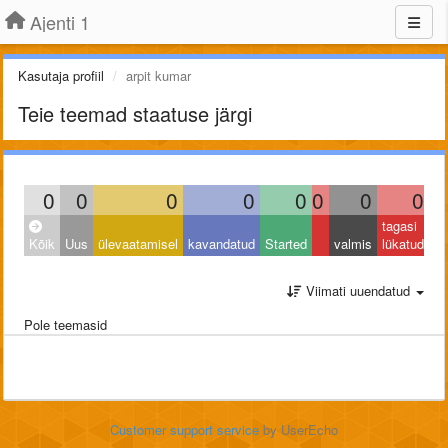
Ajenti 1
Kasutaja profiil
arpit kumar
Teie teemad staatuse järgi
0
0
0
0
0
0
0
0
tagasi
Kõik
Uus
ülevaatamisel
kavandatud
Started
valmis
lükatud
Viimati uuendatud
Pole teemasid
Customer support service
by UserEcho