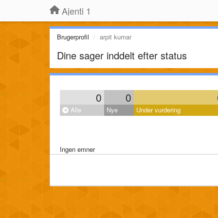
Ajenti 1
Brugerprofil
arpit kumar
Dine sager inddelt efter status
0
0
Alle
Nye
Under vurdering
Ingen emner