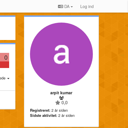
DA
Log ind
0
ede
arpit kumar
0,0
Registreret:
2 år siden
Sidste aktivitet:
2 år siden