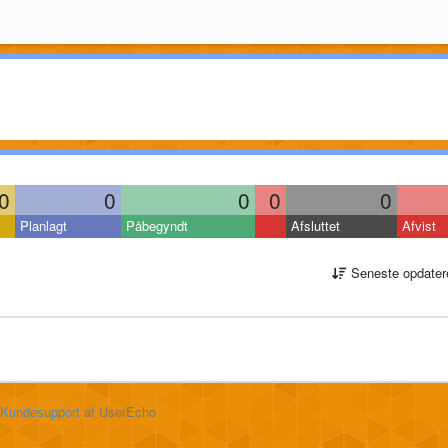
0
0
0
0
0
Planlagt
Påbegyndt
Afsluttet
Afvist
Seneste opdater
Kundesupport
af UserEcho