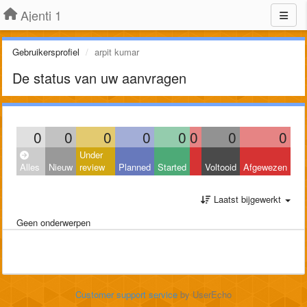
Ajenti 1
Gebruikersprofiel
arpit kumar
De status van uw aanvragen
0
0
0
0
0
0
0
0
Under
Alles
Nieuw
review
Planned
Started
Voltooid
Afgewezen
Laatst bijgewerkt
Geen onderwerpen
Customer support service
by UserEcho