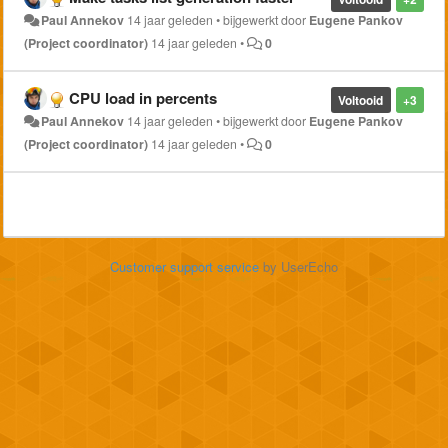
Paul Annekov
14 jaar geleden
•
bijgewerkt door
Eugene Pankov
(Project coordinator)
14 jaar geleden
•
0
CPU load in percents
Voltooid
+3
Paul Annekov
14 jaar geleden
•
bijgewerkt door
Eugene Pankov
(Project coordinator)
14 jaar geleden
•
0
Customer support service
by UserEcho