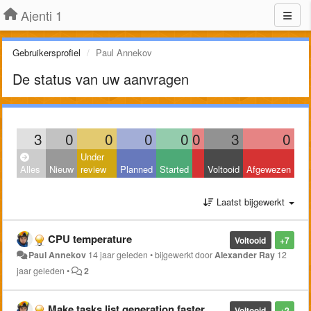
Ajenti 1
Gebruikersprofiel
Paul Annekov
De status van uw aanvragen
3
0
0
0
0
0
3
0
Under
Alles
Nieuw
review
Planned
Started
Voltooid
Afgewezen
Laatst bijgewerkt
CPU temperature
Voltooid
+7
Paul Annekov
14 jaar geleden
•
bijgewerkt door
Alexander Ray
12
jaar geleden
•
2
Make tasks list generation faster
Voltooid
+2