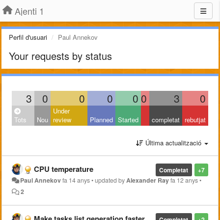
Ajenti 1
Perfil d'usuari
Paul Annekov
Your requests by status
3
0
0
0
0
0
3
0
Under
Tots
Nou
review
Planned
Started
completat
rebutjat
Última actualització
CPU temperature
Completat
+7
Paul Annekov
fa 14 anys
•
updated by
Alexander Ray
fa 12 anys
•
2
Make tasks list generation faster
Completat
+2