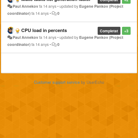
Paul Annekov
fa 14 anys
•
updated by
Eugene Pankov (Project
coordinator)
fa 14 anys
•
0
CPU load in percents
Completat
+3
Paul Annekov
fa 14 anys
•
updated by
Eugene Pankov (Project
coordinator)
fa 14 anys
•
0
Customer support service
by UserEcho