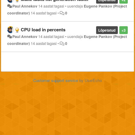
Paul Annekov
14 aastat tagasi
•
uuendaja
Eugene Pankov (Project
coordinator)
14 aastat tagasi
•
0
CPU load in percents
Lõpetatud
+3
Paul Annekov
14 aastat tagasi
•
uuendaja
Eugene Pankov (Project
coordinator)
14 aastat tagasi
•
0
Customer support service
by UserEcho