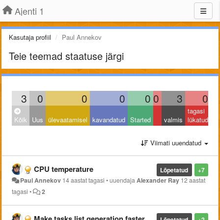
Ajenti 1
Kasutaja profiil
Paul Annekov
Teie teemad staatuse järgi
3
0
0
0
0
0
3
0
tagasi
Kõik
Uus
ülevaatamisel
kavandatud
Started
valmis
lükatud
Viimati uuendatud
CPU temperature
Lõpetatud
+7
Paul Annekov
14 aastat tagasi
•
uuendaja
Alexander Ray
12 aastat
tagasi
•
2
Make tasks list generation faster
Lõpetatud
+2