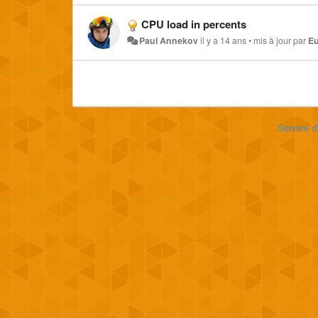
CPU load in percents
Paul Annekov
il y a 14 ans
•
mis à jour par
Eu
Service d