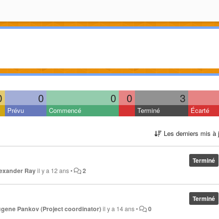
0
0
0
0
3
Prévu
Commencé
Terminé
Écarté
Les derniers mis à 
Terminé
exander Ray
il y a 12 ans
•
2
Terminé
gene Pankov (Project coordinator)
il y a 14 ans
•
0