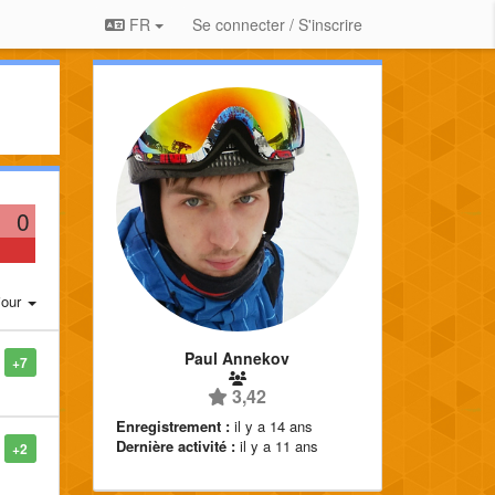
FR
Se connecter / S'inscrire
0
jour
Paul Annekov
+7
3,42
Enregistrement :
il y a 14 ans
Dernière activité :
il y a 11 ans
+2