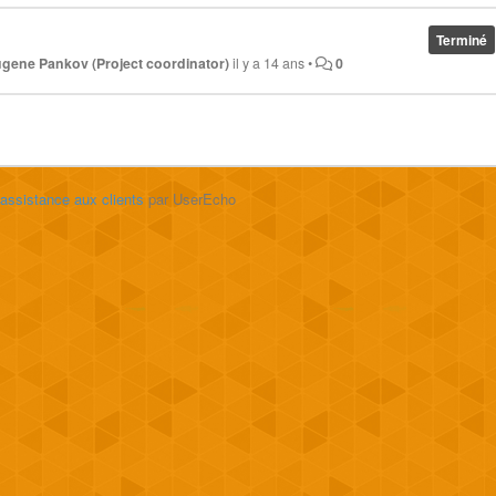
Terminé
gene Pankov (Project coordinator)
il y a 14 ans
•
0
'assistance aux clients
par UserEcho