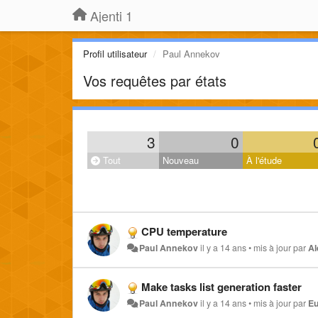
Ajenti 1
Profil utilisateur
Paul Annekov
Vos requêtes par états
3
0
Tout
Nouveau
À l'étude
CPU temperature
Paul Annekov
il y a 14 ans
•
mis à jour par
Al
Make tasks list generation faster
Paul Annekov
il y a 14 ans
•
mis à jour par
Eu