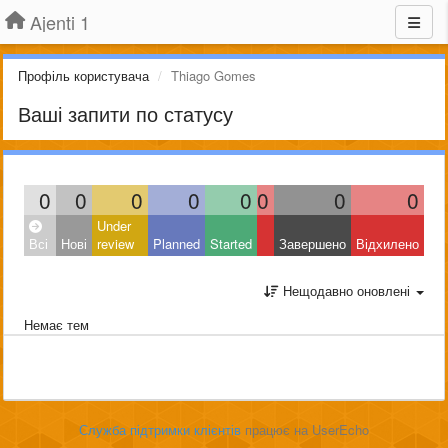
Ajenti 1
Профіль користувача
Thiago Gomes
Ваші запити по статусу
0
0
0
0
0
0
0
0
Under
Всі
Нові
review
Planned
Started
Завершено
Відхилено
Нещодавно оновлені
Немає тем
Служба підтримки клієнтів
працює на UserEcho