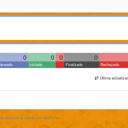
0
0
0
0
laneado
Iniciado
Finalizado
Rechazado
Última actualiza
 de atención al cliente
por UserEcho