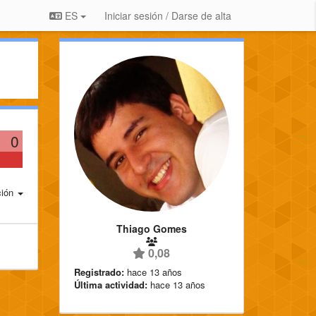
ES
Iniciar sesión / Darse de alta
0
ción
Thiago Gomes
0,08
Registrado:
hace 13 años
Última actividad:
hace 13 años