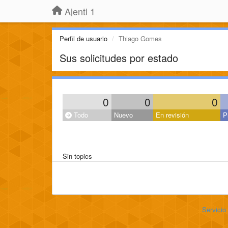
Ajenti 1
Perfil de usuario
Thiago Gomes
Sus solicitudes por estado
0
0
0
Todo
Nuevo
En revisión
P
Sin topics
Servicio