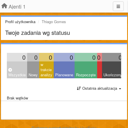
Ajenti 1
Profil użytkownika
Thiago Gomes
Twoje zadania wg statusu
0
0
0
0
0
0
0
w
trakcie
Wszystkie
Nowy
analizy
Planowane
Rozpoczęte
Ukończony
O
Ostatnia aktualizacja
Brak wątków
Customer support service
by UserEcho