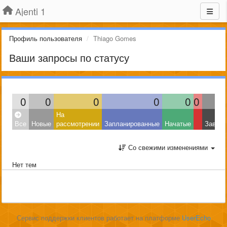
Ajenti 1
Профиль пользователя
Thiago Gomes
Ваши запросы по статусу
0
0
0
0
0
0
На
Все
Новые
рассмотрении
Запланированные
Начатые
Завер
Со свежими изменениями
Нет тем
Сервис поддержки клиентов работает на платформе
UserEcho