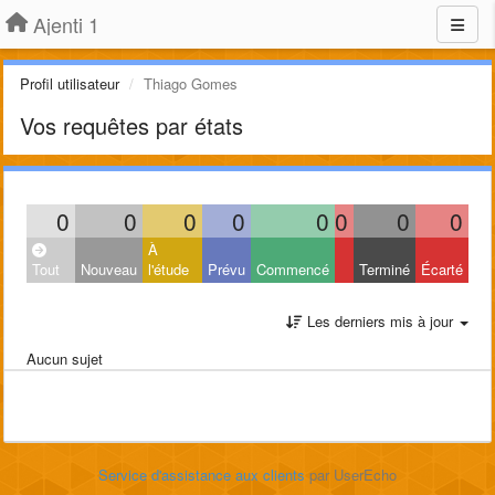
Ajenti 1
Profil utilisateur
Thiago Gomes
Vos requêtes par états
0
0
0
0
0
0
0
0
À
Tout
Nouveau
l'étude
Prévu
Commencé
Terminé
Écarté
Les derniers mis à jour
Aucun sujet
Service d'assistance aux clients
par UserEcho