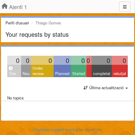
Ajenti 1
Perfil d'usuari
Thiago Gomes
Your requests by status
0
0
0
0
0
0
0
0
Under
Tots
Nou
review
Planned
Started
completat
rebutjat
Última actualització
No topics
Customer support service
by UserEcho