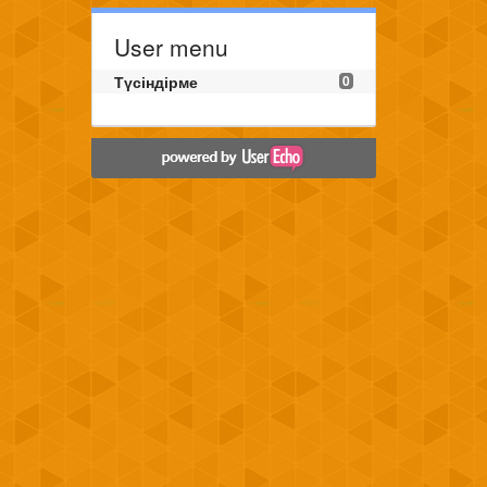
User menu
Түсіндірме
0