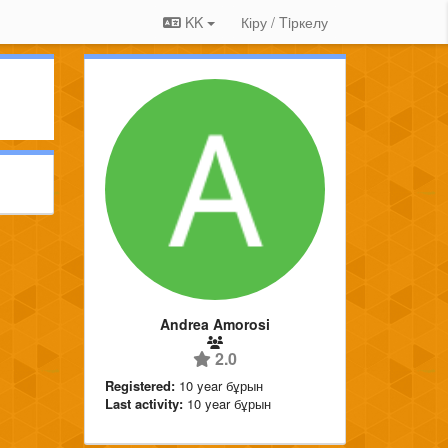
KK
Кіру / Tiркелу
Andrea Amorosi
2.0
Registered:
10 year бұрын
Last activity:
10 year бұрын