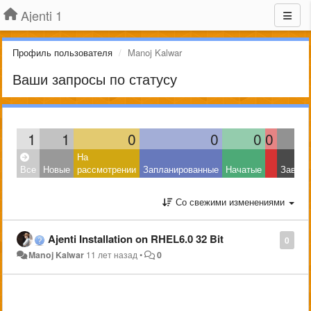
Ajenti 1
Профиль пользователя
Manoj Kalwar
Ваши запросы по статусу
1
1
0
0
0
0
На
Все
Новые
рассмотрении
Запланированные
Начатые
Завер
Со свежими изменениями
Ajenti Installation on RHEL6.0 32 Bit
0
Manoj Kalwar
11 лет назад
•
0