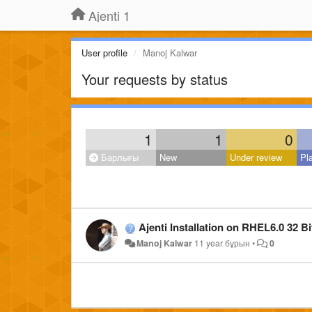
Ajenti 1
User profile
Manoj Kalwar
Your requests by status
1
1
0
Барлығы
New
Under review
Pl
Ajenti Installation on RHEL6.0 32 Bi
Manoj Kalwar
11 year бұрын
•
0