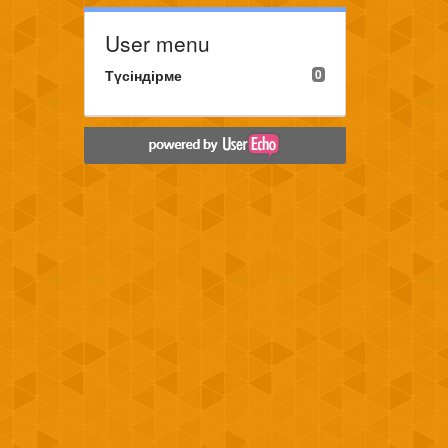
User menu
Түсіндірме
0