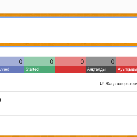
0
0
0
0
anned
Started
Аяқталды
Ауытқыды
Жаңа өзгерістер
t