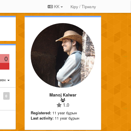
KK
Кіру / Tiркелу
0
мен
Manoj Kalwar
0
1.0
Registered:
11 year бұрын
Last activity:
11 year бұрын