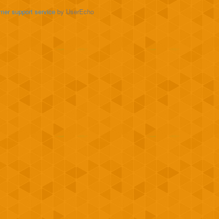
mer support service
by UserEcho