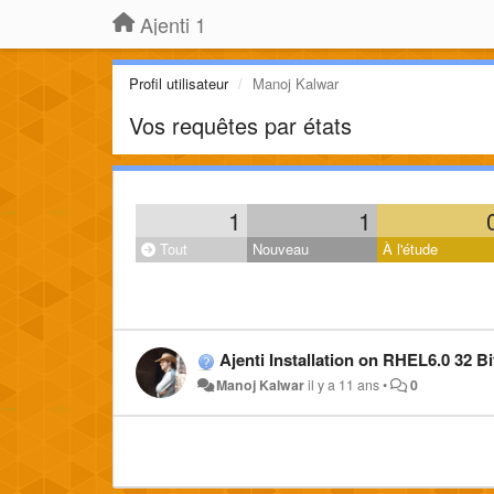
Ajenti 1
Profil utilisateur
Manoj Kalwar
Vos requêtes par états
1
1
Tout
Nouveau
À l'étude
Ajenti Installation on RHEL6.0 32 Bi
Manoj Kalwar
il y a 11 ans
•
0