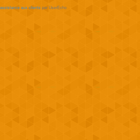
'assistance aux clients
par UserEcho