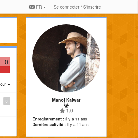
FR
Se connecter / S'inscrire
0
jour
Manoj Kalwar
0
1,0
Enregistrement :
il y a 11 ans
Dernière activité :
il y a 11 ans