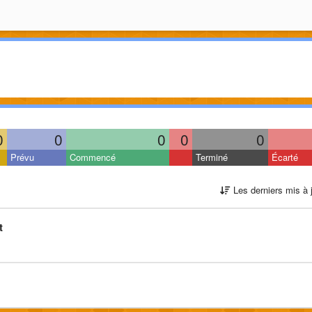
0
0
0
0
0
Prévu
Commencé
Terminé
Écarté
Les derniers mis à 
t