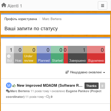
Ajenti 1
Профіль користувача
Marc Bertens
Ваші запити по статусу
1
0
0
0
0
0
1
0
Under
Всі
Нові
review
Planned
Started
Завершено
Відхилено
Нещодавно оновлені
New improved MDADM (Software RAID) plugin @ https://github.com/pe2mbs/ajenti-mdadm.git
Thanks
0
Marc Bertens
11 років тому
•
оновлено
Eugene Pankov (Project
coordinator)
11 років тому
•
9