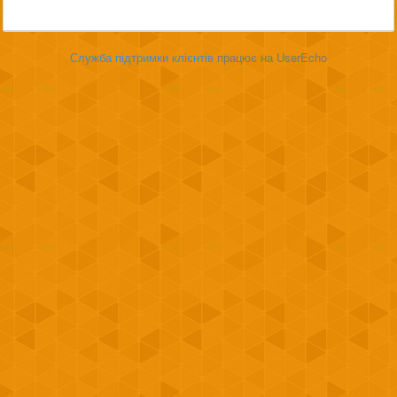
Служба підтримки клієнтів
працює на UserEcho