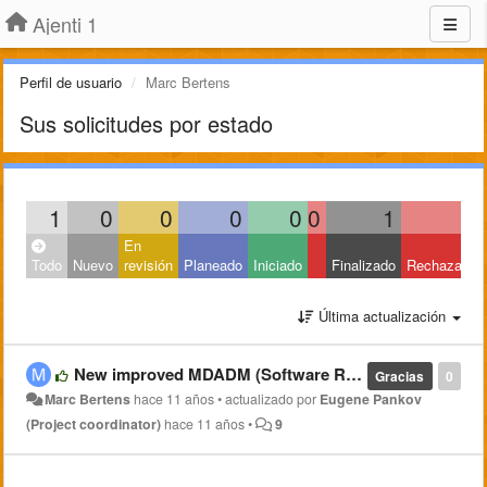
Ajenti 1
Perfil de usuario
Marc Bertens
Sus solicitudes por estado
1
0
0
0
0
0
1
0
En
Todo
Nuevo
revisión
Planeado
Iniciado
Finalizado
Rechazado
Última actualización
New improved MDADM (Software RAID) plugin @ https://github.com/pe2mbs/ajenti-mdadm.git
Gracias
0
Marc Bertens
hace 11 años
•
actualizado por
Eugene Pankov
(Project coordinator)
hace 11 años
•
9