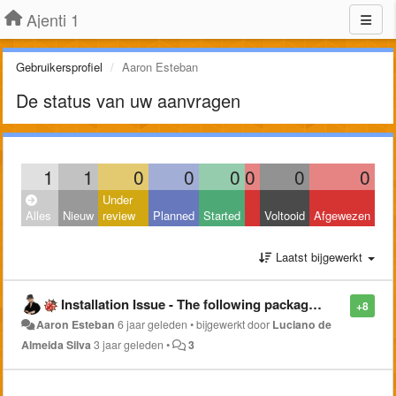
Ajenti 1
Gebruikersprofiel
Aaron Esteban
De status van uw aanvragen
1
1
0
0
0
0
0
0
Under
Alles
Nieuw
review
Planned
Started
Voltooid
Afgewezen
Laatst bijgewerkt
Installation Issue - The following packages have unmet dependencies: ???
+8
Aaron Esteban
6 jaar geleden
•
bijgewerkt door
Luciano de
Almeida Silva
3 jaar geleden
•
3