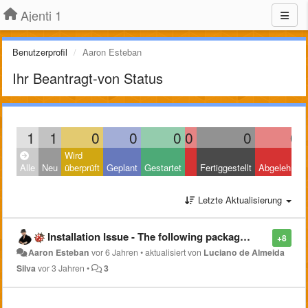
Ajenti 1
Benutzerprofil
Aaron Esteban
Ihr Beantragt-von Status
1
1
0
0
0
0
0
0
Wird
Alle
Neu
überprüft
Geplant
Gestartet
Fertiggestellt
Abgelehnt
Letzte Aktualisierung
Installation Issue - The following packages have unmet dependencies: ???
+8
Aaron Esteban
vor 6 Jahren
•
aktualisiert von
Luciano de Almeida
Silva
vor 3 Jahren
•
3