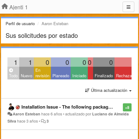
Ajenti 1
Perfil de usuario
Aaron Esteban
Sus solicitudes por estado
1
1
0
0
0
0
0
0
En
Todo
Nuevo
revisión
Planeado
Iniciado
Finalizado
Rechazado
Última actualización
Installation Issue - The following packages have unmet dependencies: ???
+8
Aaron Esteban
hace 6 años
•
actualizado por
Luciano de Almeida
Silva
hace 3 años
•
3