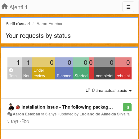
Ajenti 1
Perfil d'usuari
Aaron Esteban
Your requests by status
1
1
0
0
0
0
0
0
Under
Tots
Nou
review
Planned
Started
completat
rebutjat
Última actualització
Installation Issue - The following packages have unmet dependencies: ???
+8
Aaron Esteban
fa 6 anys
•
updated by
Luciano de Almeida Silva
fa
3 anys
•
3