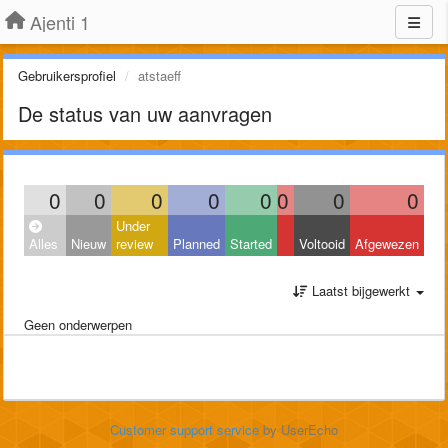
Ajenti 1
Gebruikersprofiel
atstaeff
De status van uw aanvragen
0
0
0
0
0
0
0
0
Under
Alles
Nieuw
review
Planned
Started
Voltooid
Afgewezen
Laatst bijgewerkt
Geen onderwerpen
Customer support service
by UserEcho