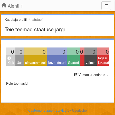
Ajenti 1
Kasutaja profiil
atstaeff
Teie teemad staatuse järgi
0
0
0
0
0
0
0
0
tagasi
Kõik
Uus
ülevaatamisel
kavandatud
Started
valmis
lükatud
Viimati uuendatud
Pole teemasid
Customer support service
by UserEcho