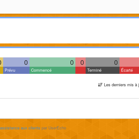
0
0
0
0
0
Prévu
Commencé
Terminé
Écarté
Les derniers mis à 
'assistance aux clients
par UserEcho