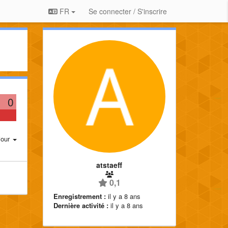
FR
Se connecter / S'inscrire
0
jour
atstaeff
0,1
Enregistrement :
il y a 8 ans
Dernière activité :
il y a 8 ans