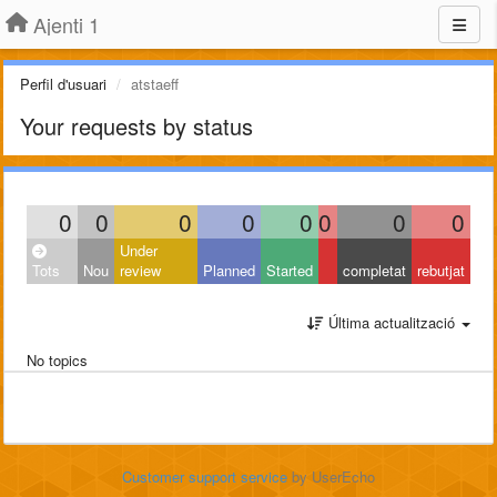
Ajenti 1
Perfil d'usuari
atstaeff
Your requests by status
0
0
0
0
0
0
0
0
Under
Tots
Nou
review
Planned
Started
completat
rebutjat
Última actualització
No topics
Customer support service
by UserEcho