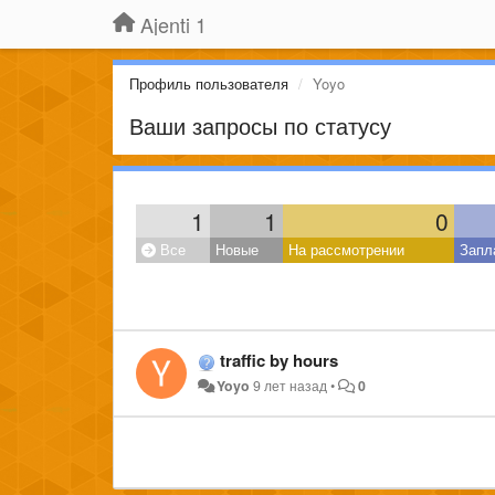
Ajenti 1
Профиль пользователя
Yoyo
Ваши запросы по статусу
1
1
0
Все
Новые
На рассмотрении
Запл
traffic by hours
Yoyo
9 лет назад
•
0