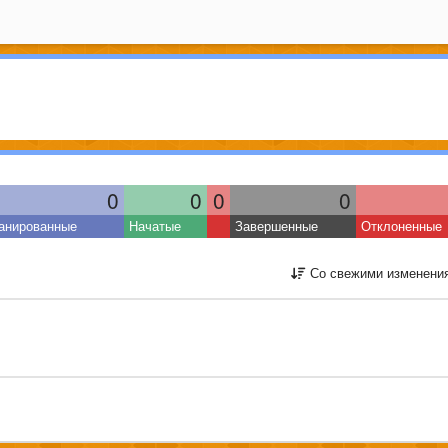
0
0
0
0
анированные
Начатые
Завершенные
Отклоненные
Со свежими изменени