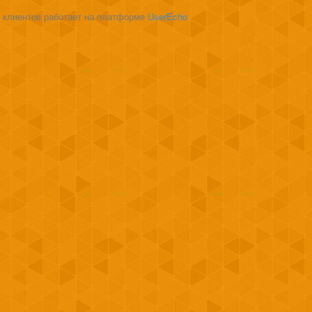
 клиентов работает на платформе
UserEcho