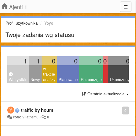
Ajenti 1
Profil użytkownika
Yoyo
Twoje zadania wg statusu
1
1
0
0
0
0
0
w
trakcie
Wszystkie
Nowy
analizy
Planowane
Rozpoczęte
Ukończony
O
Ostatnia aktualizacja
traffic by hours
0
Yoyo
9 lat temu
•
0