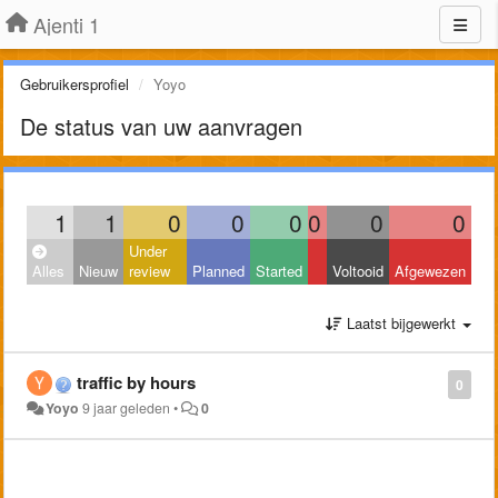
Ajenti 1
Gebruikersprofiel
Yoyo
De status van uw aanvragen
1
1
0
0
0
0
0
0
Under
Alles
Nieuw
review
Planned
Started
Voltooid
Afgewezen
Laatst bijgewerkt
traffic by hours
0
Yoyo
9 jaar geleden
•
0