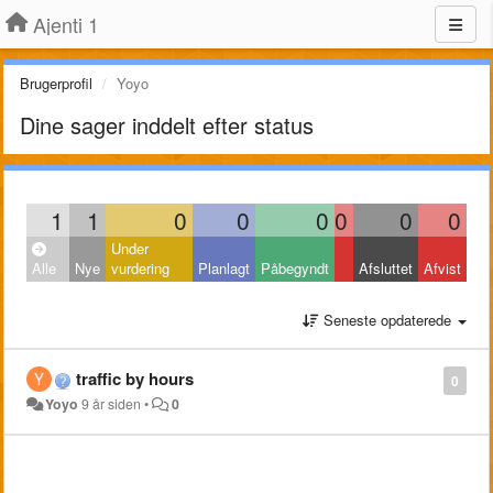
Ajenti 1
Brugerprofil
Yoyo
Dine sager inddelt efter status
1
1
0
0
0
0
0
0
Under
Alle
Nye
vurdering
Planlagt
Påbegyndt
Afsluttet
Afvist
Seneste opdaterede
traffic by hours
0
Yoyo
9 år siden
•
0