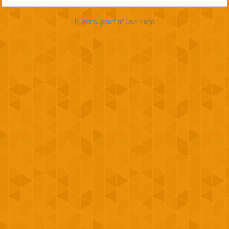
Kundesupport
af UserEcho