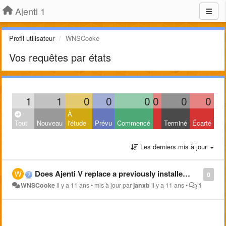
Ajenti 1
Profil utilisateur
WNSCooke
Vos requêtes par états
1
1
0
0
0
0
0
0
À
Tout
Nouveau
l'étude
Prévu
Commencé
Terminé
Écarté
Les derniers mis à jour
Does Ajenti V replace a previously installed equivalent?
0
WNSCooke
il y a 11 ans
•
mis à jour par
janxb
il y a 11 ans
•
1