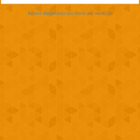
Service d'assistance aux clients
par UserEcho