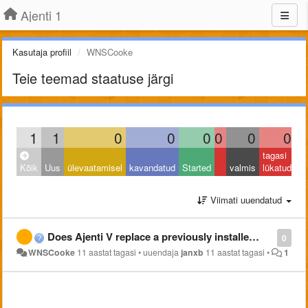
Ajenti 1
Kasutaja profiil
WNSCooke
Teie teemad staatuse järgi
1
1
0
0
0
0
0
0
tagasi
Kõik
Uus
ülevaatamisel
kavandatud
Started
valmis
lükatud
Viimati uuendatud
Does Ajenti V replace a previously installed equivalent?
0
WNSCooke
11 aastat tagasi
•
uuendaja
janxb
11 aastat tagasi
•
1