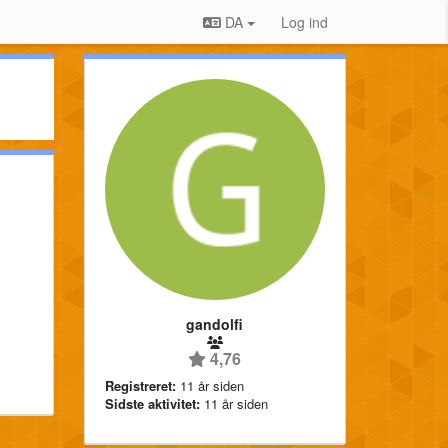
DA
Log ind
gandolfi
4,76
Registreret:
11 år siden
Sidste aktivitet:
11 år siden