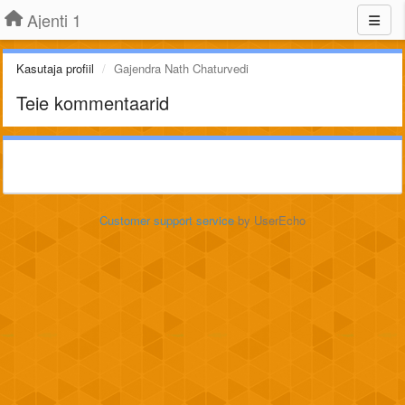
Ajenti 1
Kasutaja profiil
Gajendra Nath Chaturvedi
Teie kommentaarid
Customer support service
by UserEcho