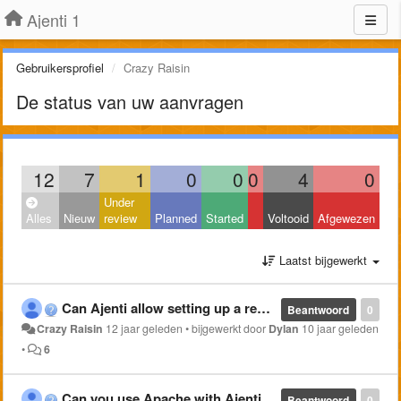
Ajenti 1
Gebruikersprofiel
Crazy Raisin
De status van uw aanvragen
12
7
1
0
0
0
4
0
Under
Alles
Nieuw
review
Planned
Started
Voltooid
Afgewezen
Laatst bijgewerkt
Can Ajenti allow setting up a reverse proxy
Beantwoord
0
Crazy Raisin
12 jaar geleden
•
bijgewerkt door
Dylan
10 jaar geleden
•
6
Can you use Apache with Ajenti-V?
Beantwoord
0