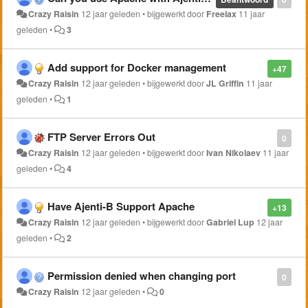
Crazy Raisin
12 jaar geleden
•
bijgewerkt door
Freelax
11 jaar
geleden
•
3
Add support for Docker management
+47
Crazy Raisin
12 jaar geleden
•
bijgewerkt door
JL Griffin
11 jaar
geleden
•
1
FTP Server Errors Out
0
Crazy Raisin
12 jaar geleden
•
bijgewerkt door
Ivan Nikolaev
11 jaar
geleden
•
4
Have Ajenti-B Support Apache
+13
Crazy Raisin
12 jaar geleden
•
bijgewerkt door
Gabriel Lup
12 jaar
geleden
•
2
Permission denied when changing port
0
Crazy Raisin
12 jaar geleden
•
0