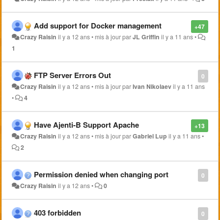
Add support for Docker management
+47
Crazy Raisin
il y a 12 ans
•
mis à jour par
JL Griffin
il y a 11 ans
•
1
FTP Server Errors Out
0
Crazy Raisin
il y a 12 ans
•
mis à jour par
Ivan Nikolaev
il y a 11 ans
•
4
Have Ajenti-B Support Apache
+13
Crazy Raisin
il y a 12 ans
•
mis à jour par
Gabriel Lup
il y a 11 ans
•
2
Permission denied when changing port
0
Crazy Raisin
il y a 12 ans
•
0
403 forbidden
0