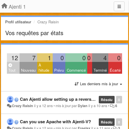
Ajenti 1
Profil utilisateur
Crazy Raisin
Vos requêtes par états
12
7
1
0
0
0
4
0
À
Tout
Nouveau
l'étude
Prévu
Commencé
Terminé
Écarté
Les derniers mis à jour
Can Ajenti allow setting up a reverse proxy
Résolu
0
Crazy Raisin
il y a 12 ans
•
mis à jour par
Dylan
il y a 10 ans
•
6
Can you use Apache with Ajenti-V?
Résolu
0
Crazy Raisin
il y a 12 ans
•
mis à jour par
Freelax
il y a 11 ans
•
3