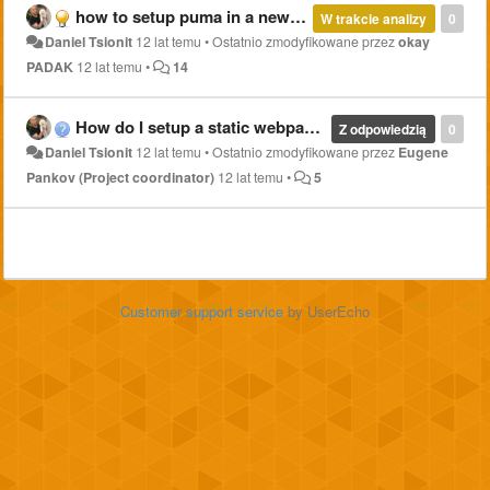
how to setup puma in a new rails website?
W trakcie analizy
0
Daniel Tsionit
12 lat temu
•
Ostatnio zmodyfikowane przez
okay
PADAK
12 lat temu
•
14
How do I setup a static webpage?
Z odpowiedzią
0
Daniel Tsionit
12 lat temu
•
Ostatnio zmodyfikowane przez
Eugene
Pankov (Project coordinator)
12 lat temu
•
5
Customer support service
by UserEcho