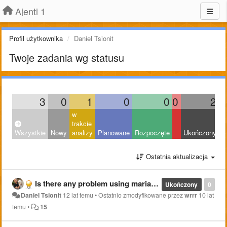
Ajenti 1
Profil użytkownika
Daniel Tsionit
Twoje zadania wg statusu
3
0
1
0
0
0
2
w
trakcie
Wszystkie
Nowy
analizy
Planowane
Rozpoczęte
Ukończony
O
Ostatnia aktualizacja
Is there any problem using mariadb instead of mysql???
Ukończony
0
Daniel Tsionit
12 lat temu
•
Ostatnio zmodyfikowane przez
wrrr
10 lat
temu
•
15