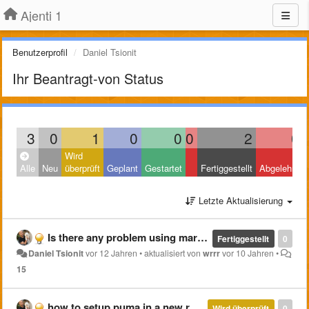
Ajenti 1
Benutzerprofil
Daniel Tsionit
Ihr Beantragt-von Status
3
0
1
0
0
0
2
0
Wird
Alle
Neu
überprüft
Geplant
Gestartet
Fertiggestellt
Abgelehnt
Letzte Aktualisierung
Is there any problem using mariadb instead of mysql???
Fertiggestellt
0
Daniel Tsionit
vor 12 Jahren
•
aktualisiert von
wrrr
vor 10 Jahren
•
15
how to setup puma in a new rails website?
Wird überprüft
0