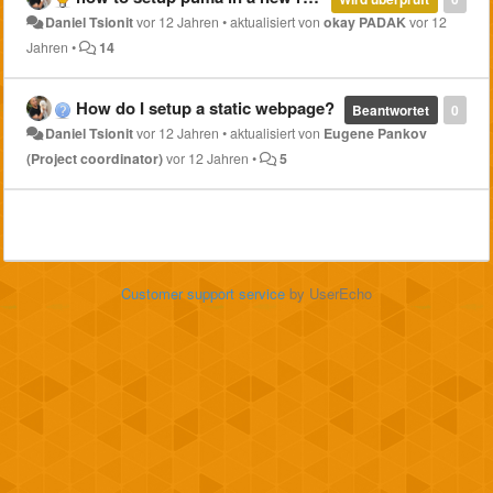
Daniel Tsionit
vor 12 Jahren
•
aktualisiert von
okay PADAK
vor 12
Jahren
•
14
How do I setup a static webpage?
Beantwortet
0
Daniel Tsionit
vor 12 Jahren
•
aktualisiert von
Eugene Pankov
(Project coordinator)
vor 12 Jahren
•
5
Customer support service
by UserEcho