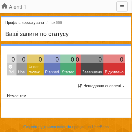
Ajenti 1
Профіль користувача
tux666
Ваші запити по статусу
0
0
0
0
0
0
0
0
Under
Всі
Нові
review
Planned
Started
Завершено
Відхилено
Нещодавно оновлені
Немає тем
Служба підтримки клієнтів
працює на UserEcho