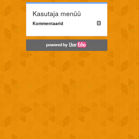
Kasutaja menüü
Kommentaarid
0