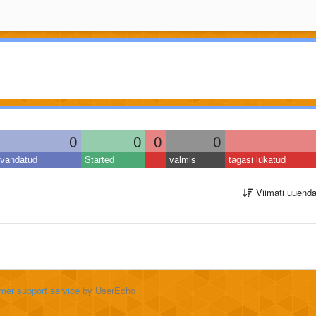
0
0
0
0
vandatud
Started
valmis
tagasi lükatud
Viimati uuend
mer support service
by UserEcho