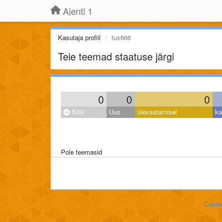
Ajenti 1
Kasutaja profiil
tux666
Teie teemad staatuse järgi
0
0
0
Kõik
Uus
ülevaatamisel
ka
Pole teemasid
Custo