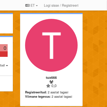
ET
Logi sisse / Registreeri
0
atud
tux666
0,0
Registreeritud:
2 aastat tagasi
Viimane tegevus:
2 aastat tagasi