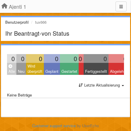
Ajenti 1
Benutzerprofil
tux666
Ihr Beantragt-von Status
0
0
0
0
0
0
0
0
Wird
Alle
Neu
überprüft
Geplant
Gestartet
Fertiggestellt
Abgelehnt
Letzte Aktualisierung
Keine Beiträge
Customer support service
by UserEcho