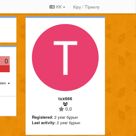
KK
Кіру / Tiркелу
0
мен
tux666
0.0
Registered:
2 year бұрын
Last activity:
2 year бұрын