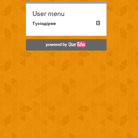
User menu
Түсіндірме
0