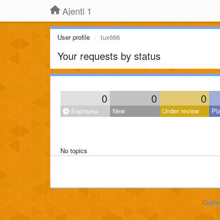
Ajenti 1
User profile
tux666
Your requests by status
0
0
0
Барлығы
New
Under review
Pl
No topics
Custo