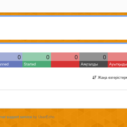
0
0
0
0
anned
Started
Аяқталды
Ауытқыды
Жаңа өзгерістер
mer support service
by UserEcho