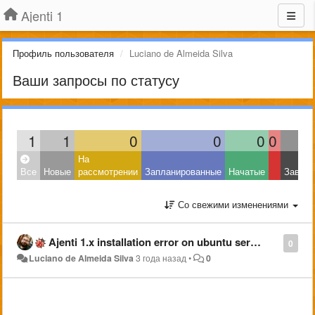
Ajenti 1
Профиль пользователя
Luciano de Almeida Silva
Ваши запросы по статусу
1
1
0
0
0
0
На
Все
Новые
рассмотрении
Запланированные
Начатые
Завер
Со свежими изменениями
Ajenti 1.x installation error on ubuntu server 22.04
0
Luciano de Almeida Silva
3 года назад
•
0