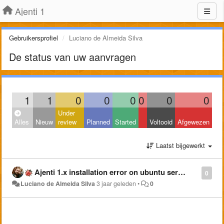
Ajenti 1
Gebruikersprofiel
Luciano de Almeida Silva
De status van uw aanvragen
1
1
0
0
0
0
0
0
Under
Alles
Nieuw
review
Planned
Started
Voltooid
Afgewezen
Laatst bijgewerkt
Ajenti 1.x installation error on ubuntu server 22.04
0
Luciano de Almeida Silva
3 jaar geleden
•
0