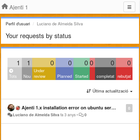
Ajenti 1
Perfil d'usuari
Luciano de Almeida Silva
Your requests by status
1
1
0
0
0
0
0
0
Under
Tots
Nou
review
Planned
Started
completat
rebutjat
Última actualització
Ajenti 1.x installation error on ubuntu server 22.04
0
Luciano de Almeida Silva
fa 3 anys
•
0